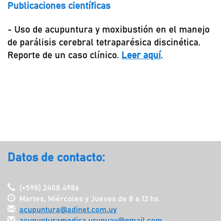
Publicaciones científicas
- Uso de acupuntura y moxibustión en el manejo
de parálisis cerebral tetraparésica discinética.
Reporte de un caso clínico.
Leer aquí
.
Datos de contacto:
(+598) 2408.4986
Martes, Miércoles y Jueves de 8 a 13 hs.
acupuntura@adinet.com.uy
acupunturamedica.uruguay@gmail.com